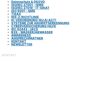
Datenschutz & DSGVO
ISO/IEC 27001 - ISMS
ISO/IEC 27019 - IT-SIKAT
ISO 9001 - QMS
TISAX
NIS-2-RICHTLINIE
KI-VERORDNUNG (EU AI ACT)
SYSTEME ZUR
ANGRIFFSERKENNUNG
CYBERVERSICHERUNG
HILFE
IEC 62443 - IACS
B3S - WASSER/ABWASSER
AWARENESS
ANSPRECHPARTNER
KONTAKT
NEWSLETTER
KONTAKT
Adresse
Am Schönblick 14,
71229 Leonberg
Telefon
Tel.: +497152-56958-0
E-Mail
jan.schmidt@secopan.de