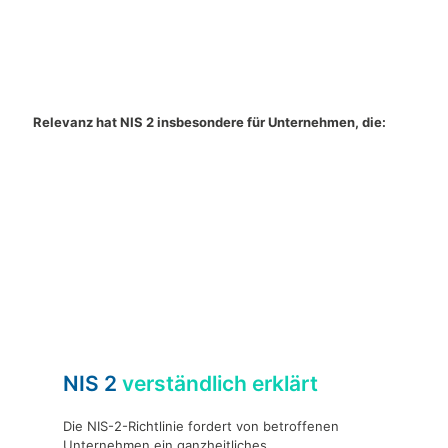
Wer frühzeitig handelt, kann Risiken und Umsetzungskosten
deutlich reduzieren und Wettbewerbsnachteile vermeiden.
Relevanz hat NIS 2 insbesondere für Unternehmen, die:
IT-gestützte Dienstleistungen mit hoher
gesellschaftlicher Bedeutung erbringen
Zulieferer oder Dienstleister für KRITIS-Betreiber sind
personenbezogene oder geschäftskritische Daten in
großem Umfang verarbeiten
komplexe digitale Lieferketten betreiben
NIS 2
verständlich erklärt
Die NIS-2-Richtlinie fordert von betroffenen
Unternehmen ein ganzheitliches