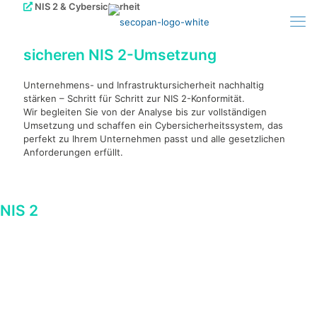
NIS 2 & Cybersicherheit
Ihr Weg zur
sicheren NIS 2-Umsetzung
Unternehmens- und Infrastruktursicherheit nachhaltig
stärken – Schritt für Schritt zur NIS 2-Konformität.
Wir begleiten Sie von der Analyse bis zur vollständigen
Umsetzung und schaffen ein Cybersicherheits­system, das
perfekt zu Ihrem Unternehmen passt und alle gesetzlichen
Anforderungen erfüllt.
NIS 2
– Überblick und Kernaspekte
Die NIS-2-Richtlinie (Network and Information Security Directive) ist ein
EU-weiter Rechtsrahmen zur Stärkung der Cyber- und
Informationssicherheit. Sie erweitert den Geltungsbereich der
ursprünglichen NIS-Richtlinie deutlich und bringt höhere
Anforderungen an Risikomanagement, Meldepflichten und
Nachweisdokumentation mit sich.