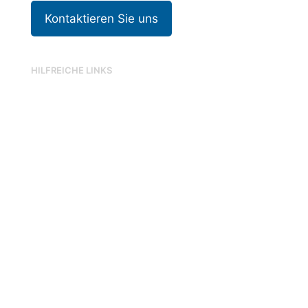
Kontaktieren Sie uns
HILFREICHE LINKS
Datenschutz & DSGVO
ISO/IEC 27001 - ISMS
ISO/IEC 27019 - IT-SIKAT
ISO 9001 - QMS
TISAX
NIS-2-RICHTLINIE
KI-VERORDNUNG (EU AI ACT)
SYSTEME ZUR
ANGRIFFSERKENNUNG
CYBERVERSICHERUNG
HILFE
IEC 62443 - IACS
B3S - WASSER/ABWASSER
AWARENESS
ANSPRECHPARTNER