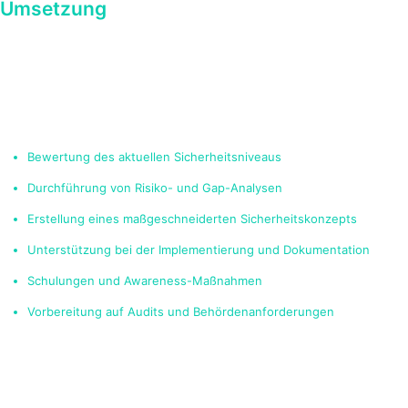
Umsetzung
Wir begleiten Sie von der ersten Risikoanalyse bis zur vollständigen
NIS-2-Compliance – branchenspezifisch, effizient und rechtssicher.
Unsere Beratung kombiniert
strategische Planung, technische
Umsetzung
und
Schulung
zu einem ganzheitlichen Lösungsansatz.
Unser Leistungspaket umfasst:
Bewertung des aktuellen Sicherheitsniveaus
Durchführung von Risiko- und Gap-Analysen
Erstellung eines maßgeschneiderten Sicherheitskonzepts
Unterstützung bei der Implementierung und Dokumentation
Schulungen und Awareness-Maßnahmen
Vorbereitung auf Audits und Behördenanforderungen
Mit uns setzen Sie NIS 2 nicht nur formell um – Sie schaffen echte
Sicherheit und stärken nachhaltig die digitale Widerstandsfähigkeit
Ihres Unternehmens.