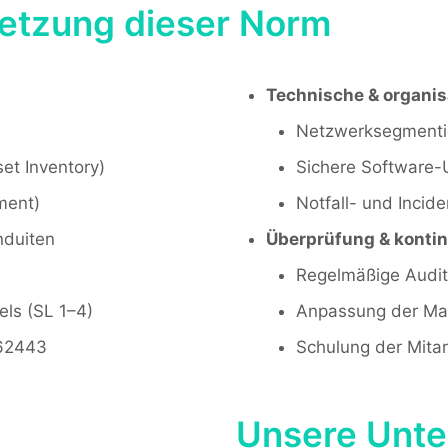
etzung dieser Norm
Technische & organi
Netzwerksegmentier
t Inventory)
Sichere Software
ment)
Notfall- und Inci
nduiten
Überprüfung & kontin
Regelmäßige Audit
els (SL 1–4)
Anpassung der M
 62443
Schulung der Mita
Unsere Unter