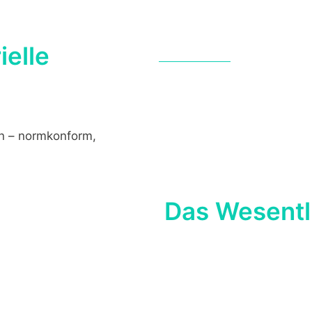
START
LEISTUNGEN
AWARENES
ielle
n – normkonform,
Das Wesentli
Die Normenreihe
IEC 624
Cybersecurity von indust
(Industrial Automation an
Sie richtet sich an
Betreib
beschreibt Maßnahmen, um