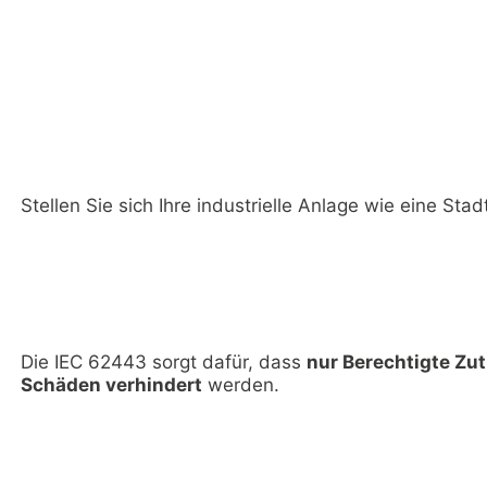
Die IEC 62443 einfach erk
Stellen Sie sich Ihre industrielle Anlage wie eine Stadt
Straßen und Wege
= Ihre Netzwerke
Gebäude
= Ihre Steuerungssysteme und Maschi
Einwohner
= Ihre Prozesse und Daten
Die IEC 62443 sorgt dafür, dass
nur Berechtigte Zut
Schäden verhindert
werden.