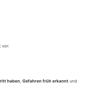
systematisch zu identifizi
Ziel ist es, die
Verfügbarke
Systeme zu gewährleisten 
oder Manipulation zu verh
lärt
 vor:
Die Norm 
Anforderu
Integrato
Das Beso
nen
Sicherh
Netzwerk
Anforde
ritt haben
,
Gefahren früh erkannt
und