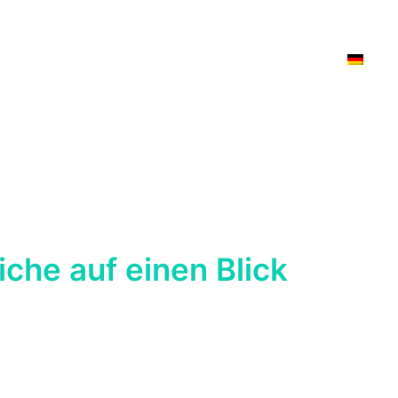
S
KARRIERE
NEWSLETTER
KONTAKT
che auf einen Blick
43
ist der internationale Standard für die
riellen Automatisierungs- und Steuerungssystemen
d Control Systems, IACS).
er, Integratoren, Hersteller und Dienstleister
und
 Cyberrisiken in industriellen Umgebungen