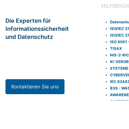
HILFREICH
Die Experten für
Datensch
Informationssicherheit
ISO/IEC 2
ISO/IEC 2
und Datenschutz
ISO 9001 
Folgen Sie ihrem Ziel -
TISAX
wir sorgen für ihr
NIS-2-RIC
Sicherheitsmanagement!
KI-VEROR
SYSTEME
CYBERVE
IEC 62443
Kontaktieren Sie uns
B3S - W
AWARENE
ANSPREC
KONTAKT
NEWSLET