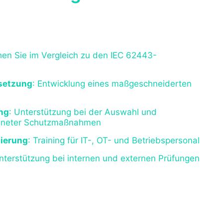
nformationssicherheit, OT-Security und Normen-
r Sie von der ersten Bestandsaufnahme bis zum
hen Sie im Vergleich zu den IEC 62443-
setzung
: Entwicklung eines maßgeschneiderten
ng
: Unterstützung bei der Auswahl und
igneter Schutzmaßnahmen
sierung
: Training für IT-, OT- und Betriebspersonal
Unterstützung bei internen und externen Prüfungen