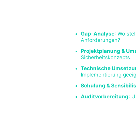
Mit unserer Erfahrung in
I
Compliance
begleiten wi
laufenden Betrieb:
Gap-Analyse
: Wo ste
Anforderungen?
Projektplanung & Um
Sicherheitskonzepts
Technische Umsetzu
Implementierung gee
Schulung & Sensibili
Auditvorbereitung
: 