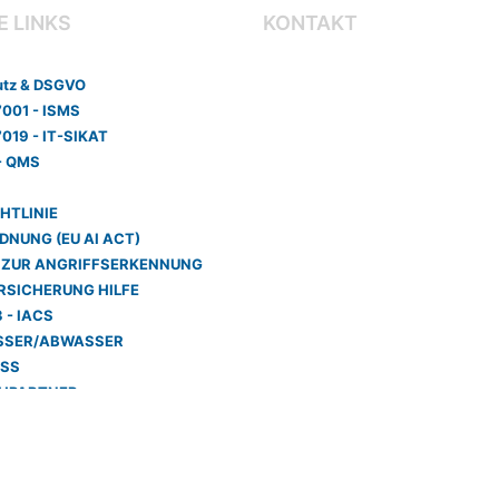
E LINKS
KONTAKT
utz & DSGVO
Adresse
7001 - ISMS
Am Schönblick 14,
71229 Leonberg
7019 - IT-SIKAT
- QMS
Telefon
Tel.: +497152-56958-0
HTLINIE
E-Mail
DNUNG (EU AI ACT)
jan.schmidt@secopan.de
 ZUR
ANGRIFFSERKENNUNG
RSICHERUNG
HILFE
 - IACS
ASSER/ABWASSER
SS
HPARTNER
TER